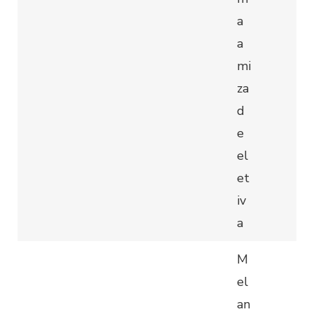
a
a
mi
za
d
e
el
et
iv
a
M
el
an