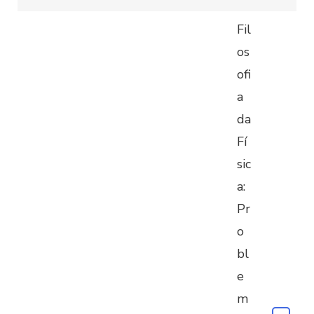
Fil
os
ofi
a
da
Fí
sic
a:
Pr
o
bl
e
m