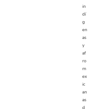
in
dí
g
en
as
y
af
ro
m
ex
ic
an
as
d