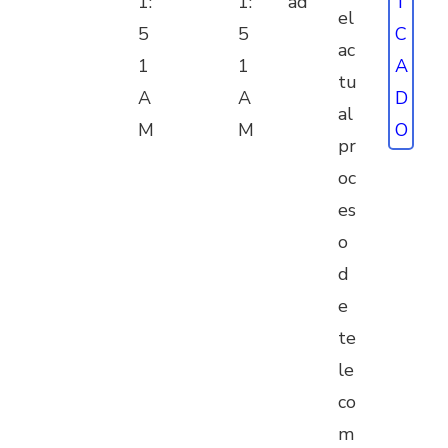
1:
1:
ad
I
el
5
5
C
ac
1
1
A
tu
A
A
D
al
M
M
O
pr
oc
es
o
d
e
te
le
co
m