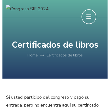
Skip
to
content
(Press
Enter)
Certificados de libros
Home
Certificados de libros
Si usted participó del congreso y pagó su
entrada, pero no encuentra aquí su certificado,