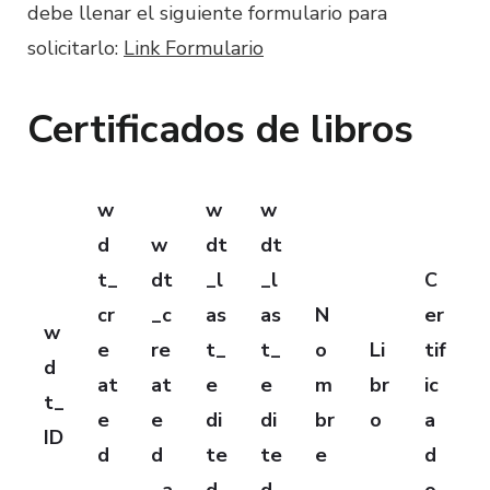
debe llenar el siguiente formulario para
solicitarlo:
Link Formulario
Certificados de libros
w
w
w
d
w
dt
dt
t_
dt
_l
_l
C
cr
_c
as
as
N
er
w
e
re
t_
t_
o
Li
tif
d
at
at
e
e
m
br
ic
t_
e
e
di
di
br
o
a
ID
d
d
te
te
e
d